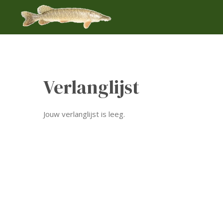
Ga
direct
naar
de
hoofdinhoud
Verlanglijst
Jouw verlanglijst is leeg.