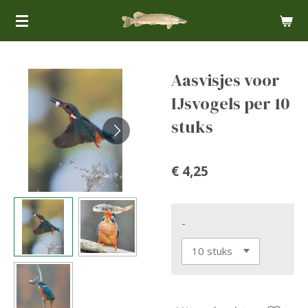
Ga
direct
naar
de
Aasvisjes voor
hoofdinhoud
IJsvogels per 10
stuks
€ 4,25
-