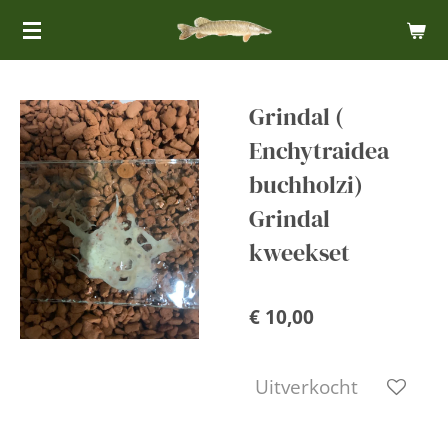
Ga
direct
naar
de
Grindal (
hoofdinhoud
Enchytraidea
buchholzi)
Grindal
kweekset
€ 10,00
Uitverkocht