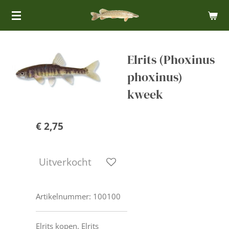
Ga
direct
naar
de
Elrits (Phoxinus
hoofdinhoud
phoxinus)
kweek
€ 2,75
Uitverkocht
Artikelnummer:
100100
Elrits kopen, Elrits