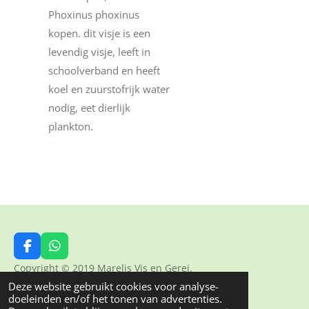
Phoxinus phoxinus
kopen. dit visje is een
levendig visje, leeft in
schoolverband en heeft
koel en zuurstofrijk water
nodig, eet dierlijk
plankton.
F
W
a
h
Copyright © 2019 Marelis Vis en Gerei.
c
a
Deze website gebruikt cookies voor analyse-
Powered by
JouwWeb
e
t
doeleinden en/of het tonen van advertenties.
b
s