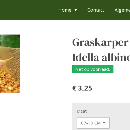
Home
Contact
Algem
Graskarper
Idella albin
niet op voorraad,
€ 3,25
Maat