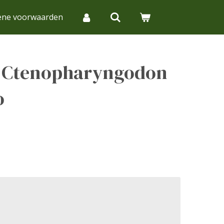
ene voorwaarden
 Ctenopharyngodon
o