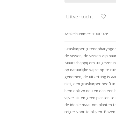
Uitverkocht
Artikelnummer:
1000026
Graskarper (Ctenopharyngod
de vissen, de vissen zijn n
Maatschappij om uit gezet i
op natuurlijke wijze op te r
genomen, de uitzetting is aa
niet, een graskarper heeft i
hem ook zo nou en dan een b
vijver zit en geen planten to
de ideale maat om planten te 
reiger voor te blijven. Bove