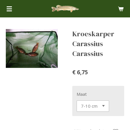
Ga
direct
naar
de
Kroeskarper
hoofdinhoud
Carassius
Carassius
€ 6,75
Maat