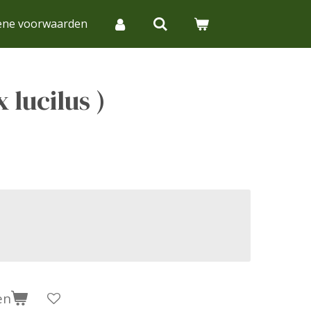
ene voorwaarden
 lucilus )
en