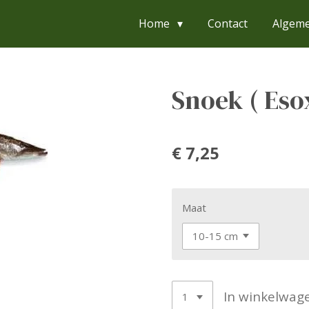
Home
Contact
Algem
Snoek ( Esox
€ 7,25
Maat
In winkelwag