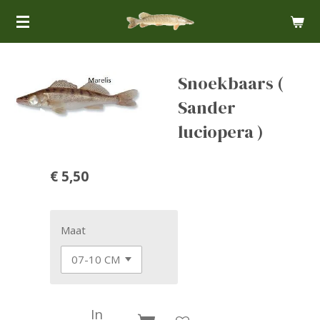
Ga
direct
naar
de
Snoekbaars (
hoofdinhoud
Sander
luciopera )
€ 5,50
Maat
In