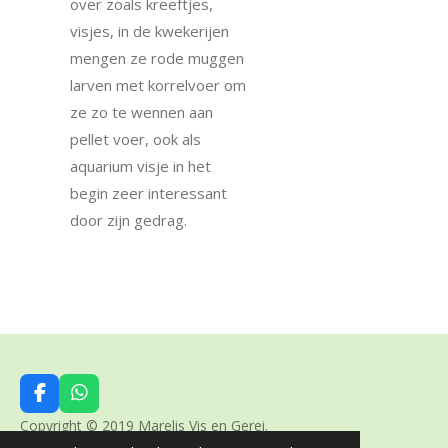
over zoals kreeftjes,
visjes, in de kwekerijen
mengen ze rode muggen
larven met korrelvoer om
ze zo te wennen aan
pellet voer, ook als
aquarium visje in het
begin zeer interessant
door zijn gedrag.
F
W
a
h
Copyright © 2019 Marelis Vis en Gerei.
c
a