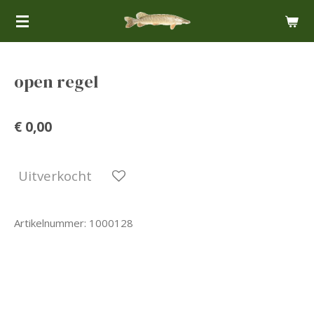
Ga
direct
naar
de
open regel
hoofdinhoud
€ 0,00
Uitverkocht
Artikelnummer:
1000128