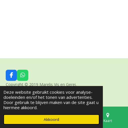
F
W
a
h
Copyright © 2019 Marelis Vis en Gerei.
c
a
Deze website gebruikt cookies voor analyse-
Powered by
JouwWeb
e
t
doeleinden en/of het tonen van advertenties.
b
s
Door gebruik te blijven maken van de site gaat u
o
A
hiermee akkoord.
o
p
k
p
Akkoord
E-mailadres
Telefoonnummer
Kaart