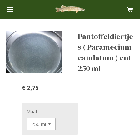
Ga
direct
naar
de
Pantoffeldiertje
hoofdinhoud
s ( Paramecium
caudatum ) ent
250 ml
€ 2,75
Maat