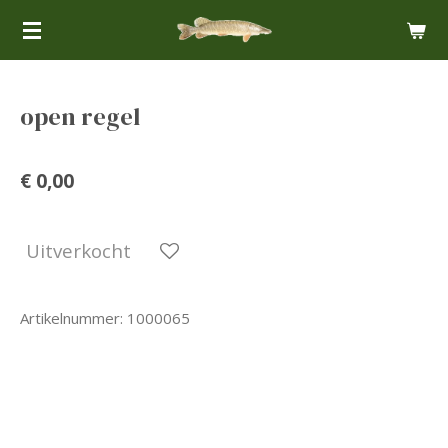
Ga
direct
naar
de
open regel
hoofdinhoud
€ 0,00
Uitverkocht
Artikelnummer:
1000065