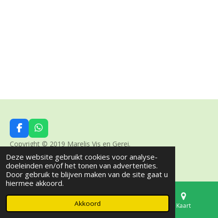
F
W
a
h
Copyright © 2019 Marelis Vis en Gerei.
c
a
Deze website gebruikt cookies voor analyse-
Powered by
JouwWeb
e
t
doeleinden en/of het tonen van advertenties.
b
s
Door gebruik te blijven maken van de site gaat u
o
A
hiermee akkoord.
o
p
k
p
Akkoord
E-mailadres
Telefoonnummer
Kaart