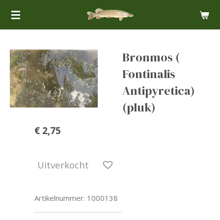
Ga
direct
naar
de
Bronmos (
hoofdinhoud
Fontinalis
Antipyretica)
(pluk)
€ 2,75
Uitverkocht
Artikelnummer:
1000138