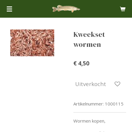
Ga
direct
naar
de
Kweekset
hoofdinhoud
wormen
€ 4,50
Uitverkocht
Artikelnummer:
1000115
Wormen kopen,