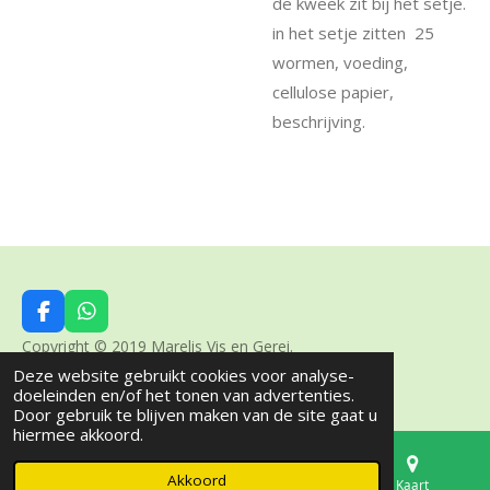
de kweek zit bij het setje.
in het setje zitten 25
wormen, voeding,
cellulose papier,
beschrijving.
F
W
a
h
Copyright © 2019 Marelis Vis en Gerei.
c
a
Deze website gebruikt cookies voor analyse-
Powered by
JouwWeb
e
t
doeleinden en/of het tonen van advertenties.
b
s
Door gebruik te blijven maken van de site gaat u
o
A
hiermee akkoord.
o
p
k
p
Akkoord
E-mailadres
Telefoonnummer
Kaart