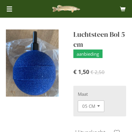
Ga
direct
naar
de
Luchtsteen Bol 5
hoofdinhoud
cm
aanbieding
€ 1,50
€ 2,50
Maat